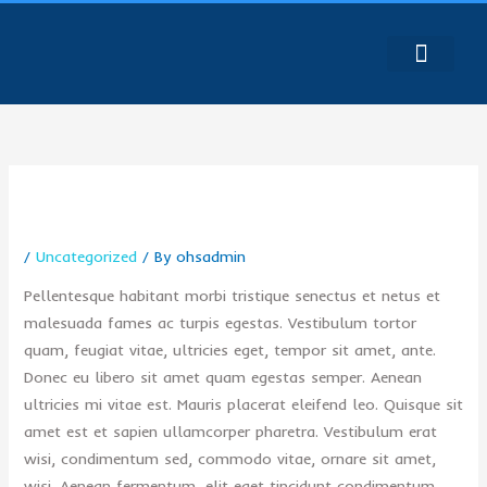
Skip
to
content
GET IN TOUCH
/
Uncategorized
/ By
ohsadmin
Pellentesque habitant morbi tristique senectus et netus et
malesuada fames ac turpis egestas. Vestibulum tortor
quam, feugiat vitae, ultricies eget, tempor sit amet, ante.
Donec eu libero sit amet quam egestas semper. Aenean
ultricies mi vitae est. Mauris placerat eleifend leo. Quisque sit
amet est et sapien ullamcorper pharetra. Vestibulum erat
wisi, condimentum sed, commodo vitae, ornare sit amet,
wisi. Aenean fermentum, elit eget tincidunt condimentum,